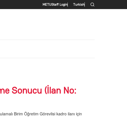
Secondary menu
METU
Staff Login
Turkish
me Sonucu (İlan No:
lamalı Birim Öğretim Görevlisi kadro ilanı için