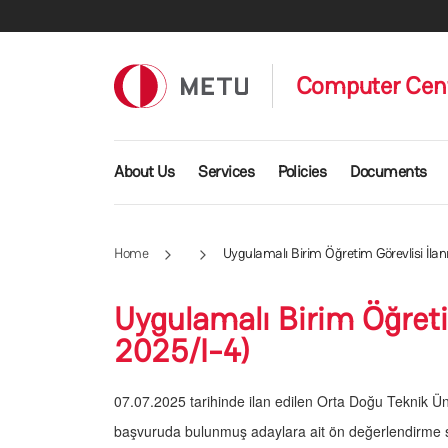
Skip to main content
Computer Cen
Main navigation
About Us
Services
Policies
Documents
Home
Uygulamalı Birim Öğretim Görevlisi İla
Uygulamalı Birim Öğreti
2025/I-4)
07.07.2025 tarihinde ilan edilen Orta Doğu Teknik Üni
başvuruda bulunmuş adaylara ait ön değerlendirme son