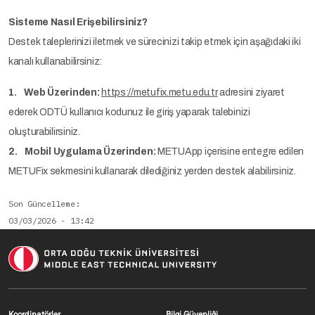
Sisteme Nasıl Erişebilirsiniz?
Destek taleplerinizi iletmek ve sürecinizi takip etmek için aşağıdaki iki
kanalı kullanabilirsiniz:
1. Web Üzerinden:
https://metufix.metu.edu.tr
adresini ziyaret
ederek ODTÜ kullanıcı kodunuz ile giriş yaparak talebinizi
oluşturabilirsiniz.
2. Mobil Uygulama Üzerinden:
METUApp içerisine entegre edilen
METUFix sekmesini kullanarak dilediğiniz yerden destek alabilirsiniz.
Son Güncelleme
03/03/2026 - 13:42
Footer menu 1 TR
Footer menu 2 T
Koordinatörler
Bilgi Güvenliği