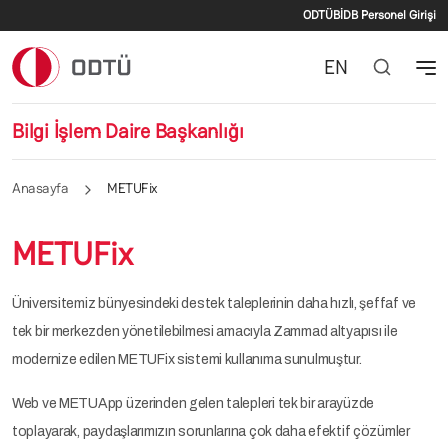
İkincil men
Ana içeriğe atla
ODTÜ
BİDB Personel Girişi
EN
Bilgi İşlem Daire Başkanlığı
Anasayfa
METUFix
METUFix
Üniversitemiz bünyesindeki destek taleplerinin daha hızlı, şeffaf ve
tek bir merkezden yönetilebilmesi amacıyla Zammad altyapısı ile
modernize edilen METUFix sistemi kullanıma sunulmuştur.
Web ve METUApp üzerinden gelen talepleri tek bir arayüzde
toplayarak, paydaşlarımızın sorunlarına çok daha efektif çözümler