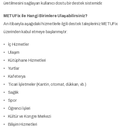
üretilmesini sağlayan kullanıcı dostu bir destek sistemidir.
METUFix ile Hangi Birimlere Ulaşabilirsiniz?
An itibarıyla aşağıdaki hizmetlerle ilgili destek talepleriniz METUFix
üzerinden kabul etmeye başlanmıştır:
• İç Hizmetler
• Ulaşım
• Kütüphane Hizmetleri
• Yurtlar
• Kafeterya
• Ticari İşletmeler (Kantin, otomat, dükkan, vb.)
• Sağlık
• Spor
• Öğrenci İşleri
• Kültür ve Kongre Merkezi
• Bilişim Hizmetleri