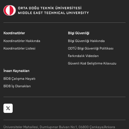
Footer menu 1 TR
Footer menu 2 T
Koordinatörler
Bilgi Güvenliği
Koordinatörler Hakkında
Bilgi Güvenliği Hakkında
Koordinatörler Listesi
ODTÜ Bilgi Güvenliği Politikası
Farkındalık Videoları
Güvenli Kod Geliştirme Kılavuzu
Footer menu 3 TR
İnsan Kaynakları
BİDB Çalışma Hayatı
BİDB İş Olanakları
Social menu
Üniversiteler Mahallesi, Dumlupınar Bulvarı No:1, 06800 Çankaya/Ankara